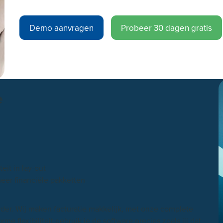
Demo aanvragen
Probeer 30 dagen gratis
e
teit in lay-out
meer financiële pakketten
der. Wij maken facturatie makkelijk, met onze complete
e flexibiliteit gebruik je de software precies zoals jij dat