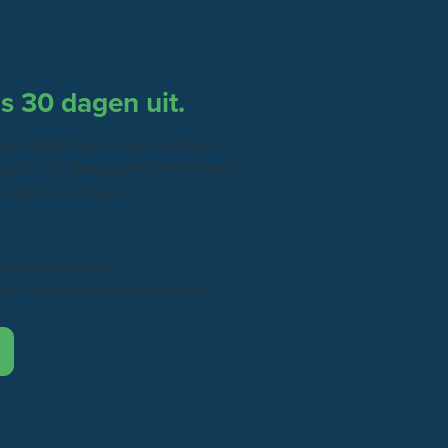
is 30 dagen uit.
ouw bedrijfsprocessen efficiënter
gratis 30-daagse proefversie aan en
complete software.
unctionaliteiten
 uw bedrijfsvoering stroomlijnt