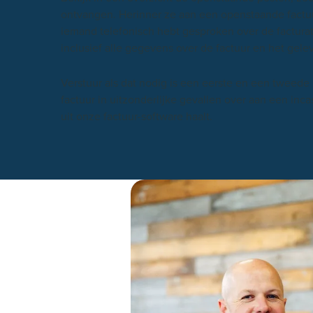
ontvangen. Herinner ze aan een openstaande factuur.
iemand telefonisch hebt gesproken over de facturati
inclusief alle gegevens over de factuur en het gele
Verstuur als dat nodig is een eerste en een tweed
factuur in uitzonderlijke gevallen over aan een inc
uit onze factuur-software haalt.