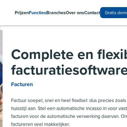
Prijzen
Functies
Branches
Over ons
Contact
Gratis dem
Complete en flexi
facturatiesoftwa
Facturen
Factuur soepel, snel en heel flexibel: dus precies zoals ji
huisstijl aan. Stel een automatische incasso in voor va
facturen voor de automatische verwerking daarvan. On
factureren veel makkelijker.