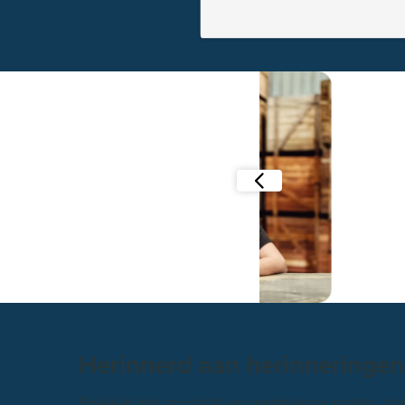
Pieper Bouwma
Dankzij Smart Trade h
pakbonnen over het terr
dat scheelt veel tijd.
Lees verder
Herinnerd aan herinneringe
Bekijk in één overzicht de openstaande posten, zo