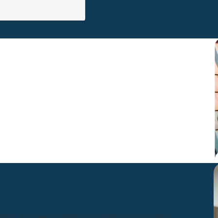
terialen
oeven onze medewerkers niet meer met
ein heen. Het bedrijf heeft een groot terrein, dus
n
dat je weet welke klanten een herinnering moeten