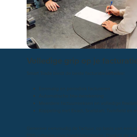
Volledige grip op je facturati
Smart Trade biedt de beste facturatiesoftware:
Eenmalig en periodiek factureren
Automatische btw-berekening
Meerdere factuurreeksen en volledige flexibili
Koppeling met Exact, Snelstart, Twinfield en 
Genereer eenvoudig de factuur, op basis van een or
ERP-software voor handelsbedrijven. Dankzij de enorm