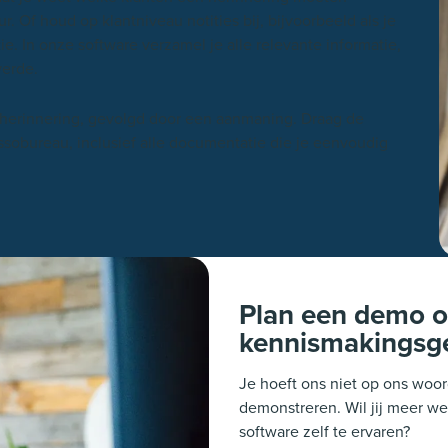
 Of houd op klantniveau notities bij, bijvoorbeeld als je
e. In onze software verzamel je alle relevante informatie,
verde.
e herinnering, gevolgd door een aanmaning. Draag de
assobureau, inclusief alle documentatie die je eenvoudig
Plan een demo o
kennismakingsg
Je hoeft ons niet op ons woo
demonstreren. Wil jij meer 
software zelf te ervaren?