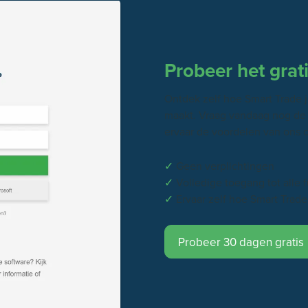
Probeer het grat
Ontdek zelf hoe Smart Trade j
maakt. Vraag vandaag nog de 
ervaar de voordelen van ons 
✓
Geen verplichtingen
✓
Volledige toegang tot alle f
✓
Ervaar zelf hoe Smart Trade
Probeer 30 dagen gratis