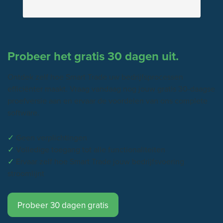
Probeer het gratis 30 dagen uit.
Ontdek zelf hoe Smart Trade uw bedrijfsprocessen
efficiënter maakt. Vraag vandaag nog jouw gratis 30-daagse
proefversie aan en ervaar de voordelen van ons complete
software.
✓
Geen verplichtingen
✓
Volledige toegang tot alle functionaliteiten
✓
Ervaar zelf hoe Smart Trade jouw bedrijfsvoering
stroomlijnt
Probeer 30 dagen gratis