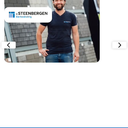
v. Steenbergen Sierbestrating
Smart Trade biedt ons een totaaloplossing, dankzij modules
voor bijvoorbeeld inkoop, verkoop, voorraadbeheer en de
transportplanning. Dat werkt ondertussen allemaal heel
eenvoudig en gebruikt slimme automatiseringen, waardoor
we meer gedaan krijgen in minder tijd.
Lees verder