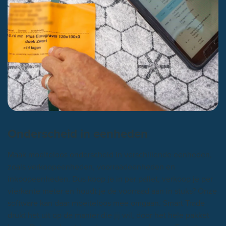
Onderscheid in eenheden
Maak moeiteloos onderscheid in verschillende eenheden,
zoals verkoopeenheden, voorraadeenheden en
inkoopeenheden. Dus koop je in per pallet, verkoop je per
vierkante meter en houdt je de voorraad aan in stuks? Onze
software kan daar moeiteloos mee omgaan. Smart Trade
drukt het uit op de manier die jij wil, door het hele pakket