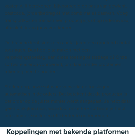
kosten wilt berekenen, bijvoorbeeld op basis van gewicht,
postcode, (order)bedrag of met combinaties daarvan. Voeg
transportkosten toe aan een productprijs of op orderniveau,
afhankelijk van jouw voorkeuren.
De branche kent sinds een aantal jaren een groeiend aantal
toeslagen. Dus heb je te maken met een
verpakkingstoeslag, een dieseltoeslag of statiegeld? Onze
software is erop voorbereid, om daar zonder problemen
rekening mee te houden.
Sterker nog, onze software verwerkt de toeslagen
automatisch in de orders. Dat betekent dat de productprijs
per order op de juiste manier wordt aangepast. Je hebt daar
geen omkijken naar, waardoor onze ERP-software je helpt
om slimmer, sneller en efficiënter te ondernemen.
Koppelingen met bekende platformen