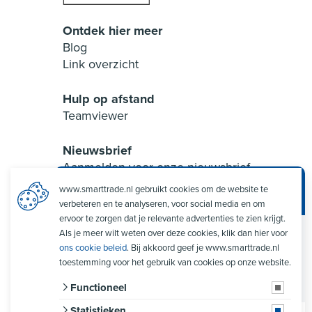
Ontdek hier meer
Blog
Link overzicht
Hulp op afstand
Teamviewer
Nieuwsbrief
Aanmelden voor onze nieuwsbrief
www.smarttrade.nl gebruikt cookies om de website te
Smart Trade Assistent
verbeteren en te analyseren, voor social media en om
ervoor te zorgen dat je relevante advertenties te zien krijgt.
Als je meer wilt weten over deze cookies, klik dan hier voor
Welkom op de website van Smart Trade! Als je
ons cookie beleid
. Bij akkoord geef je www.smarttrade.nl
vragen hebt over ons bedrijf of de mogelijkheden
van onze software, stuur mij een berichtje en ik help
toestemming voor het gebruik van cookies op onze website.
Verzenden
je graag verder!
Functioneel
Statistieken