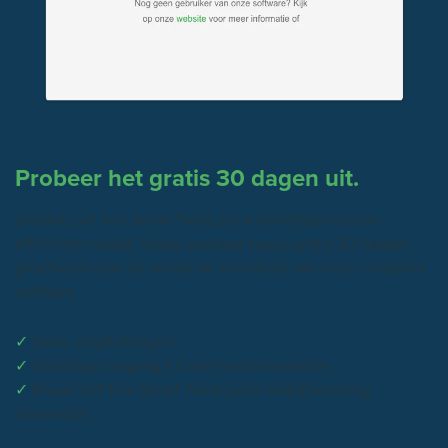
Probeer het gratis 30 dagen uit.
Ontdek zelf hoe Smart Trade jouw bedrijfsprocessen
efficiënter maakt. Vraag vandaag nog je gratis 30-daagse
proefversie aan en ervaar de voordelen van onze complete
software.
✓
Geen verplichtingen
✓
Volledige toegang tot alle functionaliteiten
✓
Ervaar zelf hoe Smart Trade jouw bedrijfsvoering
stroomlijnt