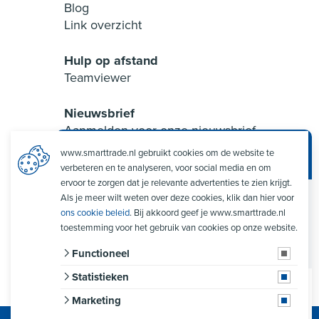
Blog
Link overzicht
Hulp op afstand
Teamviewer
Nieuwsbrief
Aanmelden voor onze nieuwsbrief
www.smarttrade.nl gebruikt cookies om de website te
Smart Trade Assistent
verbeteren en te analyseren, voor social media en om
ervoor te zorgen dat je relevante advertenties te zien krijgt.
Als je meer wilt weten over deze cookies, klik dan hier voor
Welkom op de website van Smart Trade! Als je
ons cookie beleid
. Bij akkoord geef je www.smarttrade.nl
vragen hebt over ons bedrijf of de mogelijkheden
van onze software, stuur mij een berichtje en ik help
toestemming voor het gebruik van cookies op onze website.
je graag verder!
Verzenden
Functioneel
Statistieken
Verstuur
Marketing