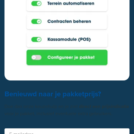
Benieuwd naar je pakketprijs?
Doe dan onze keuzehulp en je ziet
direct een prijsindicatie
voor je pakket, inclusief eventuele extra gebruikers.