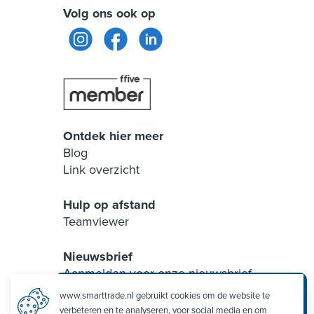
Volg ons ook op
Ontdek hier meer
Blog
Link overzicht
Hulp op afstand
Teamviewer
Nieuwsbrief
Aanmelden voor onze nieuwsbrief
www.smarttrade.nl gebruikt cookies om de website te
Smart Trade Assistent
verbeteren en te analyseren, voor social media en om