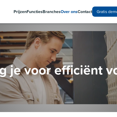
Prijzen
Functies
Branches
Over ons
Contact
Gratis dem
g je voor efficiënt 