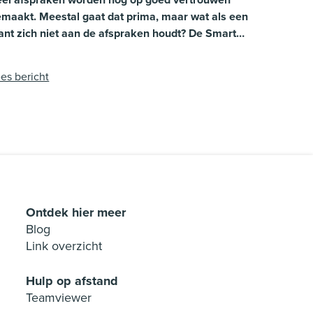
maakt. Meestal gaat dat prima, maar wat als een
ant zich niet aan de afspraken houdt? De Smart
ade software helpt jou om risico’s te beperken en
kerheid in te bouwen. We vertellen je graag hoe
es bericht
 met een paar slimme functies sterker staat.
Ontdek hier meer
Blog
Link overzicht
Hulp op afstand
Teamviewer