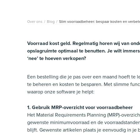
Over ons
/
Blog
/
Slim voorraadbeheer: bespaar kosten en verbeter
Voorraad kost geld. Regelmatig horen wij van ond
opslagruimte optimaal te benutten. Je wilt imme
‘nee’ te hoeven verkopen?
Een bestelling die je pas over een maand hoeft te l
te beheren en kosten te besparen. Met slimme functi
waarop onze software je helpt:
1. Gebruik MRP-overzicht voor voorraadbeheer
Het Material Requirements Planning (MRP)-overzich
gewenste minimumvoorraad en de voorraadstanden van
blijft. Gewenste artikelen plaats je eenvoudig in je b