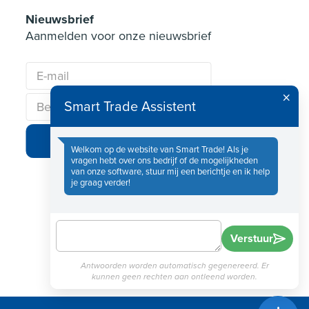
Nieuwsbrief
Aanmelden voor onze nieuwsbrief
Smart Trade Assistent
Verzenden
Welkom op de website van Smart Trade! Als je
vragen hebt over ons bedrijf of de mogelijkheden
van onze software, stuur mij een berichtje en ik help
je graag verder!
Verstuur
Antwoorden worden automatisch gegenereerd. Er
kunnen geen rechten aan ontleend worden.