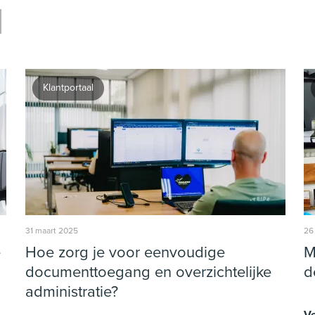
Klantportaal
31 maart 2025
26
e
Hoe zorg je voor eenvoudige
M
documenttoegang en overzichtelijke
d
administratie?
V