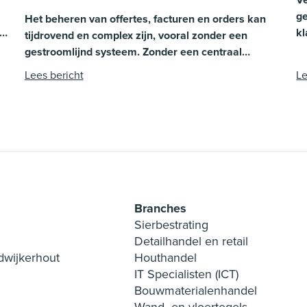
ge
Het beheren van offertes, facturen en orders kan
kl
tijdrovend en complex zijn, vooral zonder een
Tr
gestroomlijnd systeem. Zonder een centraal
ze
klantportaal raken communicatie en
Lees bericht
Le
je
documentbeheer snel versnipperd. Dat zorgt voor
onnodige vertragingen, misverstanden en een
verhoogde werkdruk, voor jezelf én je klanten.
s
Branches
Sierbestrating
Detailhandel en retail
dwijkerhout
Houthandel
IT Specialisten (ICT)
Bouwmaterialenhandel