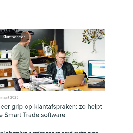
Klantbeheer
 maart 2025
eer grip op klantafspraken: zo helpt
e Smart Trade software
eel afspraken worden nog op goed vertrouwen