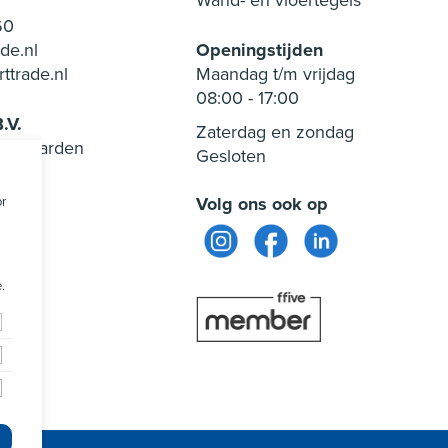
Wand- en vloertegels
60
de.nl
Openingstijden
ttrade.nl
Maandag t/m vrijdag
08:00
-
17:00
.V.
Zaterdag en zondag
orwaarden
Gesloten
aring
Volg ons ook op
or
.